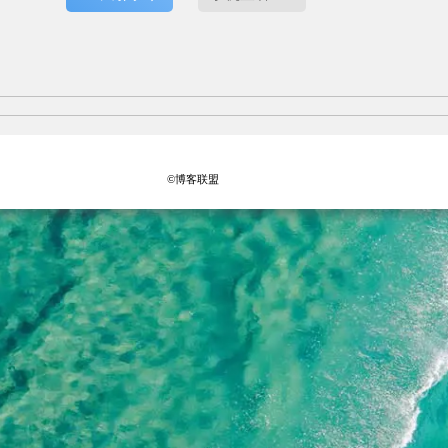
©博客联盟