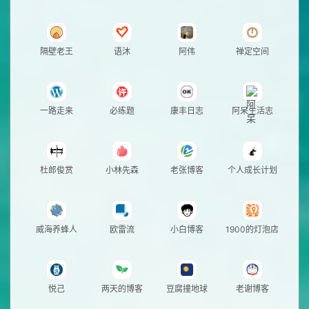
隔壁老王
语沐
阿伟
禅定空间
一路走来
必练题
康丰日志
阿呆生活志
杜郎俊赏
小林先森
老张博客
个人成长计划
威海养蜂人
欧雷流
小白博客
1900的灯泡店
悦己
两天的博客
豆腐撞地球
老谢博客