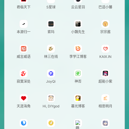
君临天下
S星球
云云星羽
巴适小馨
本源归一
索玛
小魏先生
宗宗酱
威言威语
林三在线
李学江博客
KAIX.IN
寂寞深处
JoyQi
神否
超能小紫
天涯海角
Hi, DIYgod
暮光博客
相思明月