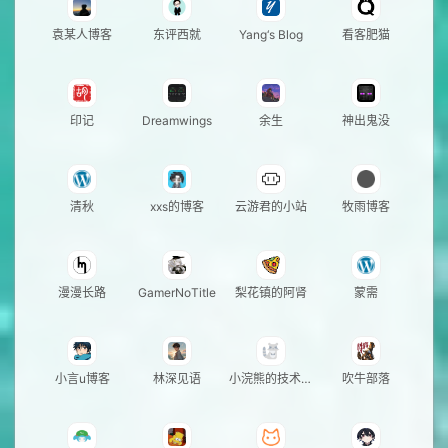
袁某人博客
东评西就
Yang‘s Blog
看客肥猫
印记
Dreamwings
余生
神出鬼没
清秋
xxs的博客
云游君的小站
牧雨博客
漫漫长路
GamerNoTitle
梨花镇的阿肾
蒙需
小言u博客
林深见语
小浣熊的技术小
吹牛部落
站