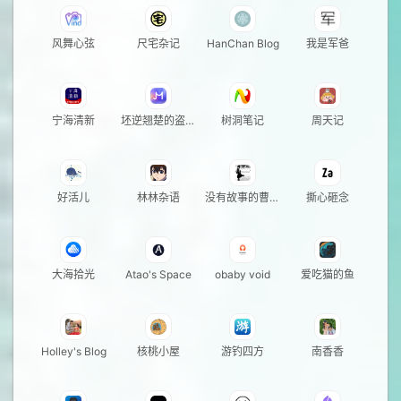
风舞心弦
尺宅杂记
HanChan Blog
我是军爸
宁海清新
坯逆翘楚的盗闲
树洞笔记
周天记
居
好活儿
林林杂语
没有故事的曹同
撕心砸念
学
大海拾光
Atao's Space
obaby void
爱吃猫的鱼
Holley's Blog
核桃小屋
游钓四方
南香香