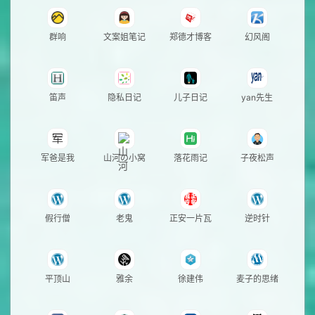
群响
文案姐笔记
郑德才博客
幻风阁
笛声
隐私日记
儿子日记
yan先生
军爸是我
山河の小窝
落花雨记
子夜松声
假行僧
老鬼
正安一片瓦
逆时针
平顶山
雅余
徐建伟
麦子的思绪