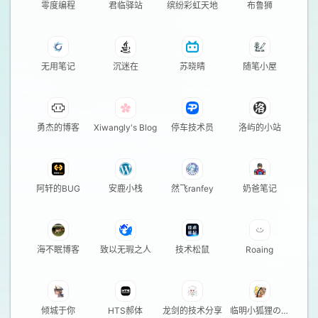
零度编程
君临驿站
缤纷彩虹天地
布鲁狮
无用笔记
沉迷在
苏晓晴
随笔小屋
勇杰的博客
Xiwangly's Blog
停车技术员
洛屿的小站
阿轩的BUG
安鹿小栈
然飞ranfey
奶爸笔记
海不眠博客
致以无瑕之人
技术松鼠
Roaing
倾城于你
HTS郝体
龙剑的技术分享
临明小狐狸の小