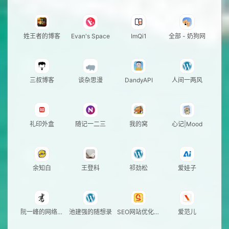
姓王者的博客
Evan's Space
ImQi1
全部 - 奶狗网
三叔博客
谈杂思漫
DandyAPI
人间一两风
礼印外盒
随记一二三
我的窝
心记|Mood
余知白
王登科
祁劲松
爱娃子
阮一峰的网络日
池建强的随想录
SEO网站优化推
爱范儿
志
广