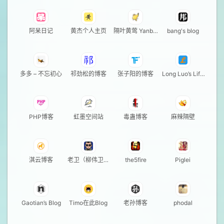
阿呆日记
黄杰个人主页
隔叶黄莺 Yanbin
bang's blog
Blog
多多 – 不忘初心
祁劲松的博客
张子阳的博客
Long Luo’s Life
Notes
PHP博客
虹墨空间站
毒蛊博客
麻辣隔壁
淇云博客
老卫（柳伟卫）
the5fire
Piglei
的博客
Gaotian’s Blog
Timo在此Blog
老孙博客
phodal