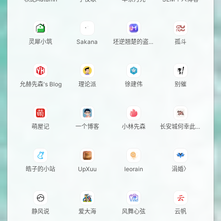
灵犀小筑
Sakana
坯逆翘楚的盗闲
孤斗
居
允赫先森's Blog
理论派
徐建伟
别催
萌屋记
一个博客
小林先森
长安城何幸此相
逢
皓子的小站
UpXuu
leorain
涓婚〉
静风说
爱大海
风舞心弦
云帆