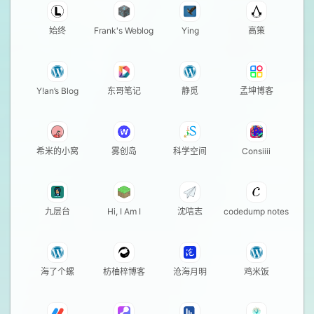
始终
Frank's Weblog
Ying
高策
Y!an’s Blog
东哥笔记
静觅
孟坤博客
希米的小窝
雾创岛
科学空间
Consiiii
九层台
Hi, I Am I
沈唁志
codedump notes
海了个螺
枋柚梓博客
沧海月明
鸡米饭