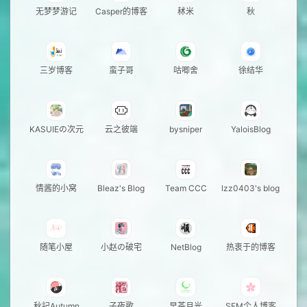
无梦梦游记
Casper的博客
秫米
秋
三岁博客
蛮子哥
咕唧舍
徐结华
KASUIEの次元
云之彼端
bysniper
YaloisBlog
情酱的小窝
Bleaz's Blog
Team CCC
lzz0403's blog
随笔小屋
小赵の破宅
NetBlog
热衷于的博客
秋記Autumn
子夜歌
早茶月光
SEM个人博客