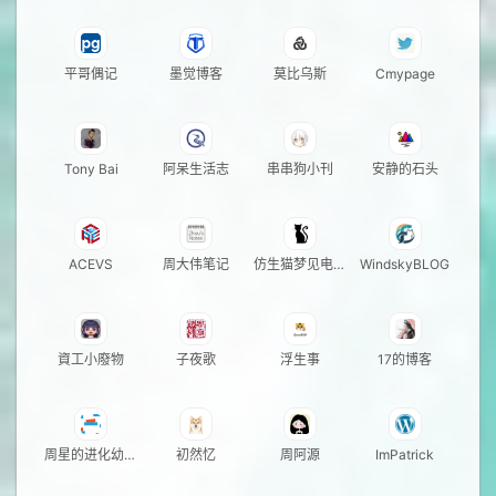
平哥偶记
墨觉博客
莫比乌斯
Cmypage
Tony Bai
阿呆生活志
串串狗小刊
安静的石头
ACEVS
周大伟笔记
仿生猫梦见电子
WindskyBLOG
猫粮
資工小廢物
子夜歌
浮生事
17的博客
周星的进化幼儿
初然忆
周阿源
ImPatrick
园