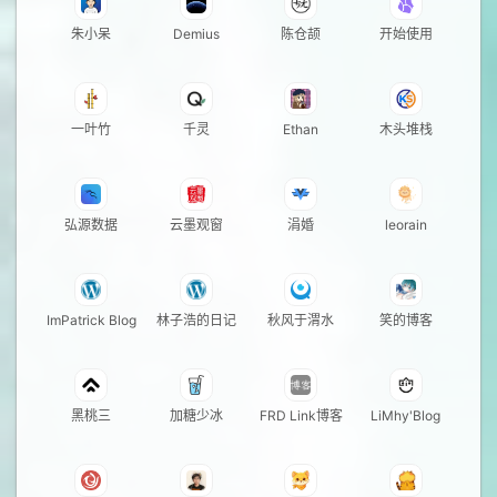
朱小呆
Demius
陈仓颉
开始使用
一叶竹
千灵
Ethan
木头堆栈
弘源数据
云墨观窗
涓婚
leorain
ImPatrick Blog
林子浩的日记
秋风于渭水
笑的博客
黑桃三
加糖少冰
FRD Link博客
LiMhy'Blog