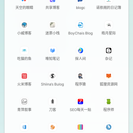
天空的眼睛
共享博客
blogc
诺依阁的日记簿
小威博客
迷荼小栈
BoyChais Blog
皓月星际
吃猫的鱼
唯知笔记
探人间
杂记
火米博客
Shiina‘s Bulog
程序猿
狐狸资源网
青萍叙事
刀客
SEO每天一贴
程序师