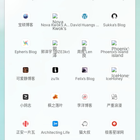
宝硕博客
Nova Kwok’s Aw
David Huangs Bl
Sukka’s Blog
esome Blog
og
Ephen‘s Blog
郭泽宇 (@ZE3kr)
周良 Len
Phoenix’s island
可爱静博客
zu1k
Felix’s Blog
IceHoney
小鸽志
枫之落叶
李洋博客
严重浪漫
正安一片瓦
Architecting Life
猫大叔
极客星球网