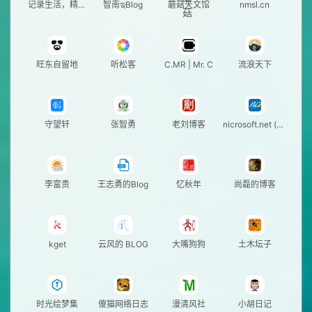
记录生活，精彩
智南ಇBlog
蘑菇天文馆
nmsl.cn
一刻
旺东自留地
听松客
C.MR | Mr. C
流浪天下
守望轩
张智勇
老刘博客
nicrosoft.net (nc
-show v3)
李富贵
王志勇的Blog
忆秋年
尚磊的博客
kget
云风的 BLOG
大嘴狗狗
土木坛子
时光绘梦集
傻猫网络日志
漫清风社
小胡日记