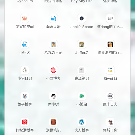
Cynosura
阿猪的博客
Say Say Life
远梦博客
少宣的空间
海涛贝塔
Jack‘s Space
栋dong的个人站
点
小归客
八九の日记
Jeffer.Z
维奥洛的航行日
记
小何日记
小野博客
鹿泽笔记
Siwei Li
兔哥博客
仲小树
小破站
康丰日志
何权洪博客
逆鳞笔记
大方博客
倾城于你