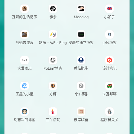
瓦解的生活记事
雅余
Moodlog
小赖子
陪她去流浪
站萌 – A/B's Blog
罗磊的独立博客
小风博客
大发贱志
PoLinY博客
香菇肥牛
设计笔记
王鑫的小屋
方糖
小z博客
卡瓦邦噶
刘志军的博客
二丫讲梵
彼岸临窗
程序员关关