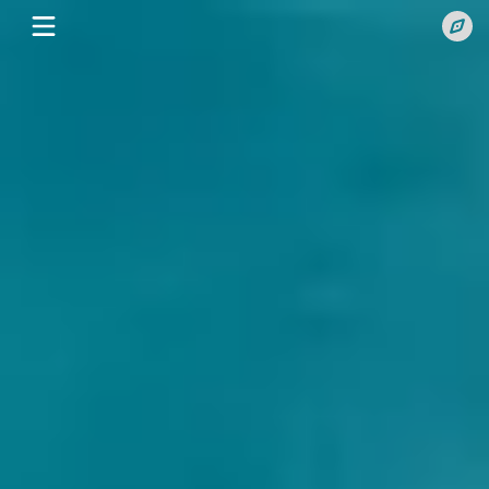
网
站
常
公
用
随
告
导
笔
技
航
博
术
百
客
博
科
攻
客
博
略
资
客
博
讯
视