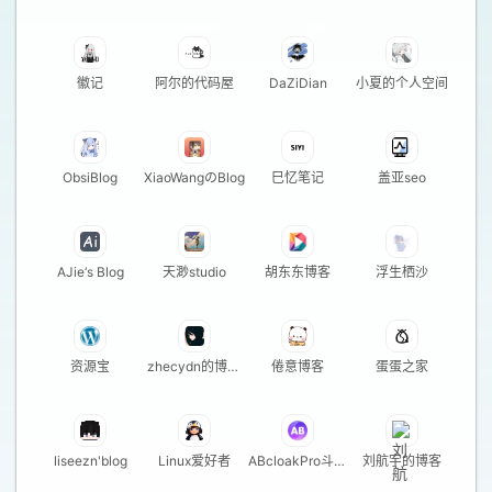
窝
徽记
阿尔的代码屋
DaZiDian
小夏的个人空间
ObsiBlog
XiaoWangのBlog
巳忆笔记
盖亚seo
AJie‘s Blog
天渺studio
胡东东博客
浮生栖沙
资源宝
zhecydn的博客
倦意博客
蛋蛋之家
站
liseezn'blog
Linux爱好者
ABcloakPro斗篷
刘航宇的博客
技术博客