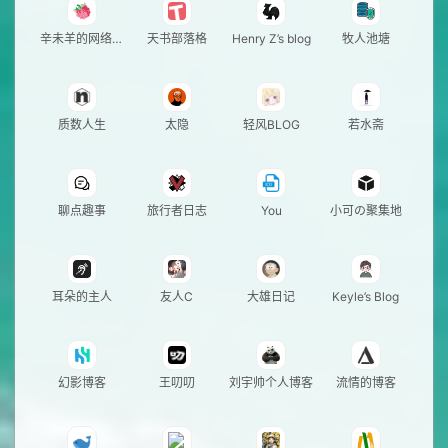
辛未羊的网络日
天书部落格
Henry Z’s blog
牧人池塘
志
质数人生
太隐
轻风BLOG
若水斋
聊点趣事
旅行者日志
You
小可の聚集地
耳朵的主人
友人C
大雄日记
Keyle’s Blog
幻影博客
王叨叨
刘宇帅个人博客
流情的博客