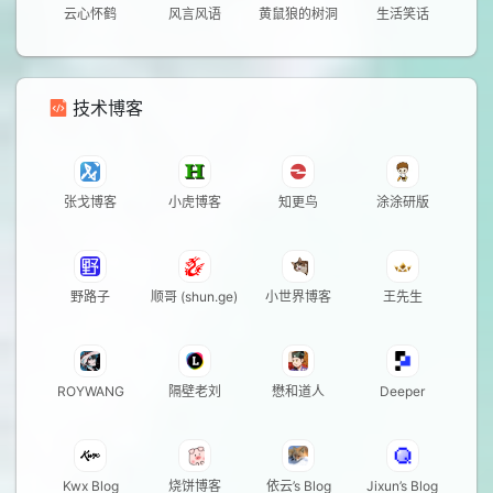
云心怀鹤
风言风语
黄鼠狼的树洞
生活笑话
技术博客
张戈博客
小虎博客
知更鸟
涂涂研版
野路子
顺哥 (shun.ge)
小世界博客
王先生
ROYWANG
隔壁老刘
懋和道人
Deeper
Kwx Blog
烧饼博客
依云’s Blog
Jixun’s Blog