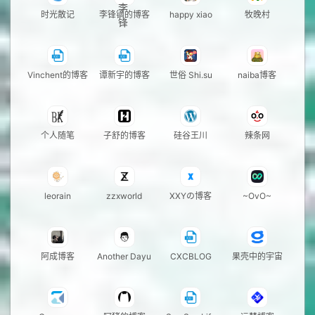
时光散记
李锋镝的博客
happy xiao
牧晚村
Vinchent的博客
谭新宇的博客
世俗 Shi.su
naiba博客
个人随笔
子舒的博客
硅谷王川
辣条网
leorain
zzxworld
XXYの博客
~OvO~
阿成博客
Another Dayu
CXCBLOG
果壳中的宇宙