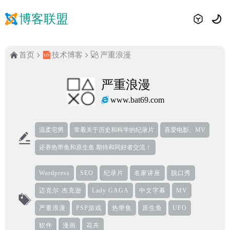
博客联盟
首页
技术博客
严重浪漫
严重浪漫
www.bat69.com
温柔宅男
常看关于历史和科学的纪录片
喜爱电影、MV
还养热带鱼和原生鱼.期待和同好者交流！
Wordpress
SEO
纪录片
名家讲座
脱口秀
迈克尔·杰克逊
Lady GAGA
中文字幕
MV
严重浪漫
PSP游戏
热带鱼
原生鱼
UFO
软件
漫画
花卉