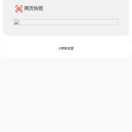
网页快照
©博客联盟