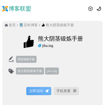
博客联盟
首页
百科博客
熊大阴茎锻炼手册
熊大阴茎锻炼手册
jiba.ing
阴茎锻炼手册
熊大阴茎锻炼手册
jiba.ing
立即访问
手机查看