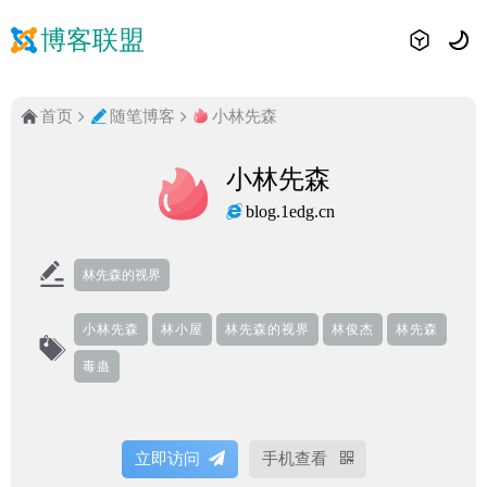
博客联盟
首页
随笔博客
小林先森
小林先森
blog.1edg.cn
林先森的视界
小林先森
林小屋
林先森的视界
林俊杰
林先森
毒蛊
立即访问
手机查看