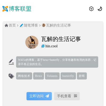
博客联盟
首页
随笔博客
瓦解的生活记事
瓦解的生活记事
hin.cool
W4J1e的博客，基于hexo+butterfly，分享有趣和有用的东西，记
录不务正业的生活。
网络技术
Hexo
Volantis
butterfly
群晖
立即访问
手机查看