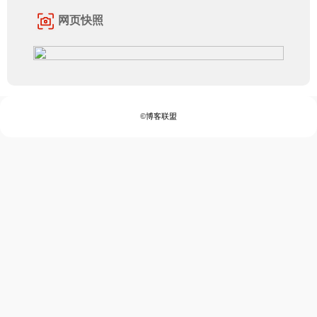
网页快照
©博客联盟