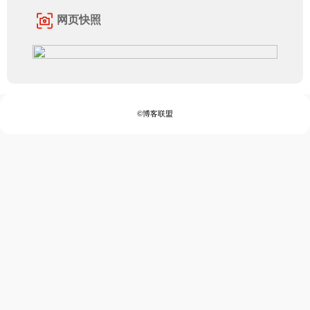
网页快照
©博客联盟