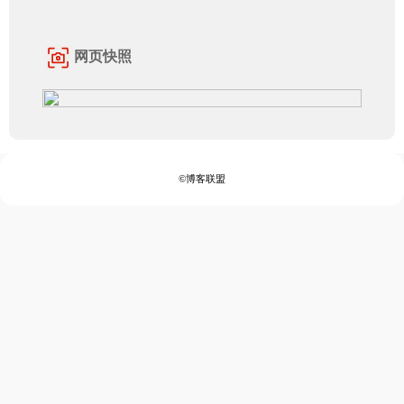
网页快照
©博客联盟