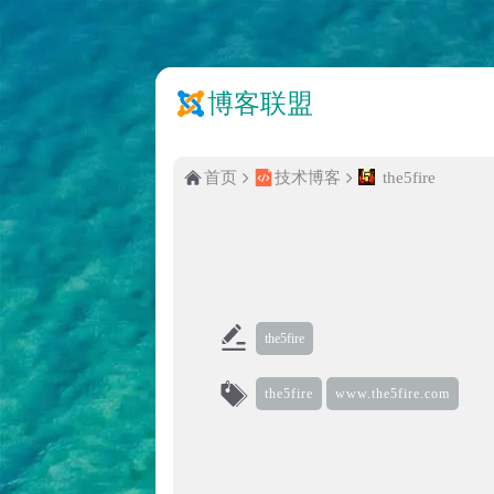
博客联盟
首页
技术博客
the5fire
the5fire
the5fire
www.the5fire.com