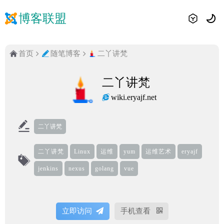
博客联盟
首页
随笔博客
二丫讲梵
二丫讲梵
wiki.eryajf.net
二丫讲梵
二丫讲梵
Linux
运维
yum
运维艺术
eryajf
jenkins
nexus
golang
vue
立即访问
手机查看