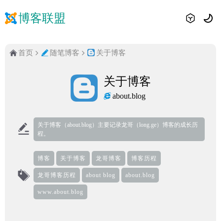
博客联盟
首页
随笔博客
关于博客
关于博客
about.blog
关于博客（about.blog）主要记录龙哥（long.ge）博客的成长历
程。
博客
关于博客
龙哥博客
博客历程
龙哥博客历程
about blog
about.blog
www.about.blog