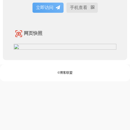
立即访问
手机查看
网页快照
©博客联盟