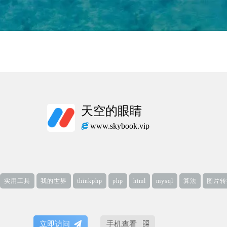
天空的眼睛
www.skybook.vip
实用工具
我的世界
thinkphp
php
html
mysql
算法
图片转
立即访问
手机查看