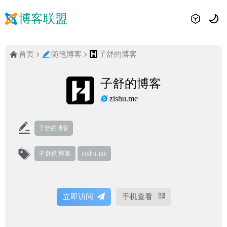
博客联盟
首页
随笔博客
子舒的博客
子舒的博客
zishu.me
子舒的博客
子舒的博客
zishu.me
立即访问
手机查看