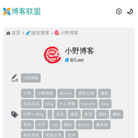
博客联盟
首页
随笔博客
小野博客
小野博客
lb5.net
小野博客
小野
小野博客
Hirono
宽恕之城
博客
生活日志
blog
个人博客
typecho
blog
小野's Blog
生活
原创
音乐
源码
建站
开源
关于
vps
网站
docker
服务器
操作系统
资源分享
技术