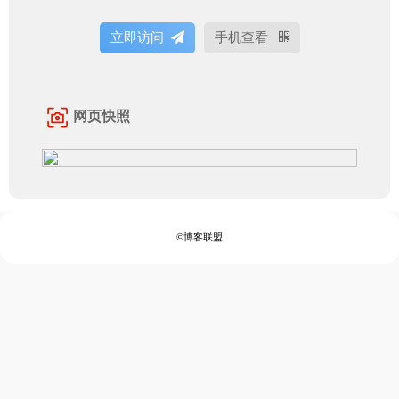
立即访问
手机查看
网页快照
©博客联盟