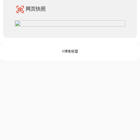
网页快照
©博客联盟