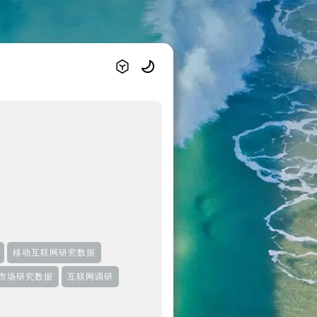
移动互联网研究数据
市场研究数据
互联网调研