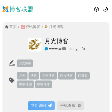
博客联盟
首页
资讯博客
月光博客
月光博客
www.williamlong.info
月光博客
月光
博客
月光博客
科技博客
IT博客
谷歌地图
谷歌地球
立即访问
手机查看