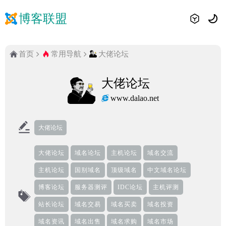
博客联盟
首页
常用导航
大佬论坛
大佬论坛
www.dalao.net
大佬论坛
大佬论坛
域名论坛
主机论坛
域名交流
主机论坛
国别域名
顶级域名
中文域名论坛
博客论坛
服务器测评
IDC论坛
主机评测
站长论坛
域名交易
域名买卖
域名投资
域名资讯
域名出售
域名求购
域名市场