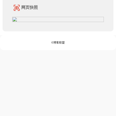
网页快照
©博客联盟