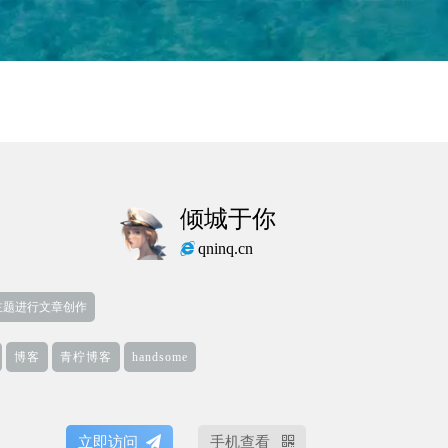
倾城于你
qninq.cn
me主题进行文章创作
博客
青柠博客
handsome
立即访问
手机查看