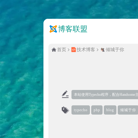
博客联盟
首页
技术博客
倾城于你
本站使用Typecho程序，配合Handso
typecho
php
blog
倾城于你