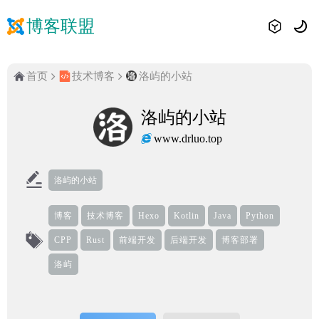
博客联盟
首页
技术博客
洛屿的小站
洛屿的小站
www.drluo.top
洛屿的小站
博客
技术博客
Hexo
Kotlin
Java
Python
CPP
Rust
前端开发
后端开发
博客部署
洛屿