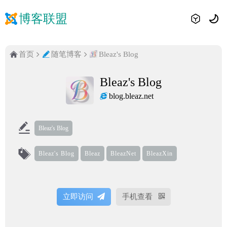
博客联盟
首页
随笔博客
Bleaz's Blog
Bleaz's Blog
blog.bleaz.net
Bleaz's Blog
Bleaz's Blog
Bleaz
BleazNet
BleazXin
立即访问
手机查看