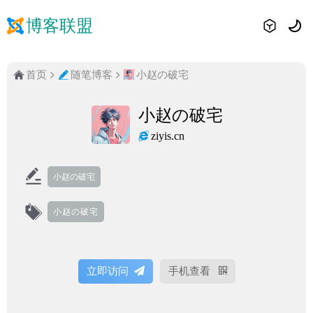
博客联盟
首页
随笔博客
小赵の破宅
小赵の破宅
ziyis.cn
小赵の破宅
小赵の破宅
立即访问
手机查看