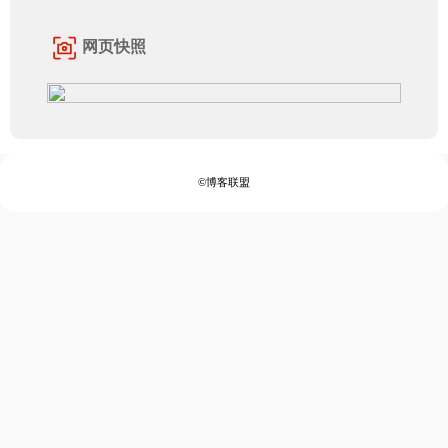
网页快照
©博客联盟