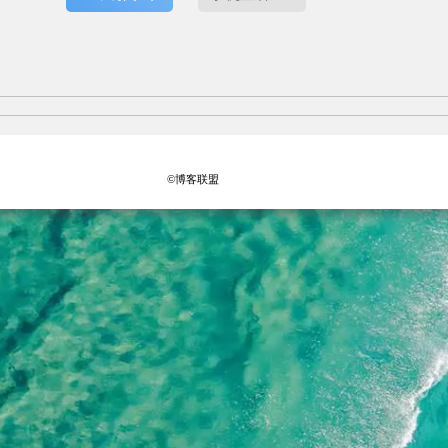
©博客联盟