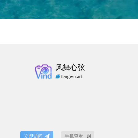
风舞心弦
fengwu.art
立即访问
手机查看