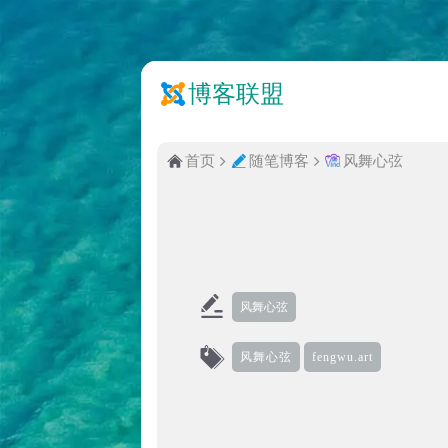
博客联盟
首页
随笔博客
风舞心弦
风舞心弦
风舞心弦
fengwu.art