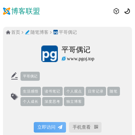
博客联盟
首页
随笔博客
平哥偶记
平哥偶记
www.pgoj.top
平哥偶记
生活感悟
读书笔记
个人观点
日常记录
随笔
个人成长
深度思考
独立博客
立即访问
手机查看