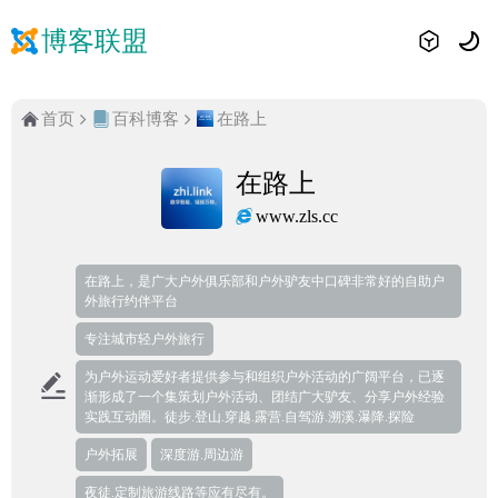
博客联盟
首页
百科博客
在路上
在路上
www.zls.cc
在路上，是广大户外俱乐部和户外驴友中口碑非常好的自助户
外旅行约伴平台
专注城市轻户外旅行
为户外运动爱好者提供参与和组织户外活动的广阔平台，已逐
渐形成了一个集策划户外活动、团结广大驴友、分享户外经验
实践互动圈。徒步.登山.穿越.露营.自驾游.溯溪.瀑降.探险
户外拓展
深度游.周边游
夜徒.定制旅游线路等应有尽有。